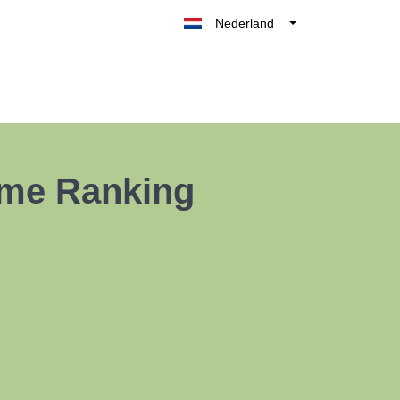
Nederland
Belgique
België
France
Deutschland
UK
eme Ranking
España
Italia