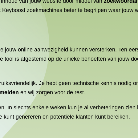
 inhoud van jouw website door middel van
zoekwoordan
t Keyboost zoekmachines beter te begrijpen waar jouw web
ie jouw online aanwezigheid kunnen versterken. Ten eers
de tool is afgestemd op de unieke behoeften van jouw doe
iksvriendelijk. Je hebt geen technische kennis nodig o
nmelden
en wij zorgen voor de rest.
n. In slechts enkele weken kun je al verbeteringen zien i
 kunt genereren en potentiële klanten kunt bereiken.