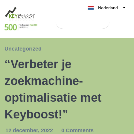
Nederland
Belgique
Test Keyboost gratis
België
France
Deutschland
Uncategorized
UK
“Verbeter je
España
Italia
zoekmachine-
optimalisatie met
Keyboost!”
12 december, 2022
0 Comments