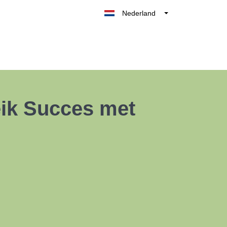
Nederland
Belgique
België
France
Deutschland
UK
eik Succes met
España
Italia