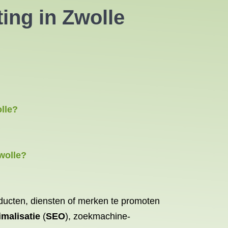
ing in Zwolle
lle?
wolle?
roducten, diensten of merken te promoten
malisatie
(
SEO
), zoekmachine-