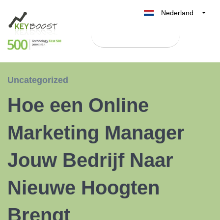
Nederland
Belgique
Test Keyboost gratis
België
France
Deutschland
Uncategorized
UK
Hoe een Online
España
Italia
Marketing Manager
Jouw Bedrijf Naar
Nieuwe Hoogten
Brengt