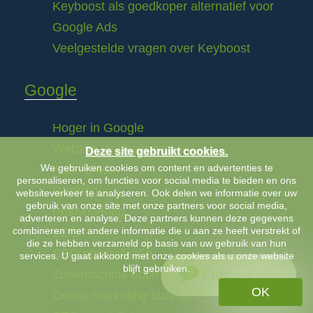
Keyboost als goedkoper alternatief voor
Google Ads
Veelgestelde vragen over Keyboost
Google
Hoger in Google
Website vindbaar maken
Deze site gebruikt cookies.
We gebruiken cookies om content en advertenties te
Aanmelden
personaliseren, om functies voor social media te bieden en ons
Ranking
websiteverkeer te analyseren. Ook delen we informatie over uw
gebruik van onze site met onze partners voor social media,
Positionering
adverteren en analyse. Deze partners kunnen deze gegevens
combineren met andere informatie die u aan ze heeft verstrekt of
SEO
die ze hebben verzameld op basis van uw gebruik van hun
SEO optimalisatie
services. U gaat akkoord met onze cookies als u onze website
blijft gebruiken.
Zoekmachine optimalisatie
Chat met ons
OK
Online marketing bureau