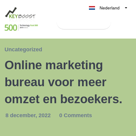
Nederland
Belgique
Test Keyboost gratis
België
France
Deutschland
Uncategorized
UK
Online marketing
España
Italia
bureau voor meer
omzet en bezoekers.
8 december, 2022
0 Comments