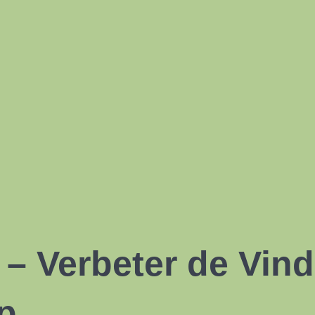
– Verbeter de Vin
p