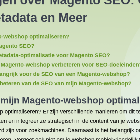
gen over Magento SEO: O
tadata en Meer
o-webshop optimaliseren?
Magento SEO?
metadata-optimalisatie voor Magento SEO?
jn Magento-webshop verbeteren voor SEO-doeleinden
elangrijk voor de SEO van een Magento-webshop?
erbeteren van de SEO van mijn Magento-webshop?
 mijn Magento-webshop optimal
ptimaliseren? Er zijn verschillende manieren om dit te
n en integreer ze strategisch in de content van je webs
eerd zijn voor zoekmachines. Daarnaast is het belangrijk
eren. Vergeet ook niet om je webshop mobielvriendelijk 