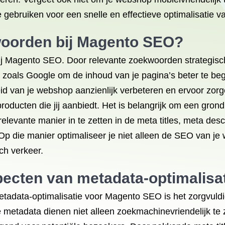
e gebruiken voor een snelle en effectieve optimalisati
woorden bij Magento SEO?
j Magento SEO. Door relevante zoekwoorden strategisch 
oals Google om de inhoud van je pagina’s beter te begr
d van je webshop aanzienlijk verbeteren en ervoor zorge
ducten die jij aanbiedt. Het is belangrijk om een gron
levante manier in te zetten in de meta titles, meta desc
p die manier optimaliseer je niet alleen de SEO van je
ch verkeer.
specten van metadata-optimalis
etadata-optimalisatie voor Magento SEO is het zorgvuld
e metadata dienen niet alleen zoekmachinevriendelijk te 