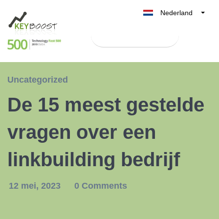
Nederland
Belgique
Test Keyboost gratis
België
France
Deutschland
Uncategorized
UK
De 15 meest gestelde
España
Italia
vragen over een
linkbuilding bedrijf
12 mei, 2023
0 Comments