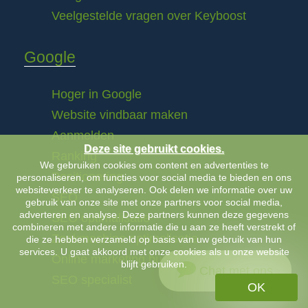
Veelgestelde vragen over Keyboost
Google
Hoger in Google
Website vindbaar maken
Aanmelden
Deze site gebruikt cookies.
Ranking
We gebruiken cookies om content en advertenties te
Positionering
personaliseren, om functies voor social media te bieden en ons
websiteverkeer te analyseren. Ook delen we informatie over uw
SEO
gebruik van onze site met onze partners voor social media,
adverteren en analyse. Deze partners kunnen deze gegevens
SEO optimalisatie
combineren met andere informatie die u aan ze heeft verstrekt of
Zoekmachine optimalisatie
die ze hebben verzameld op basis van uw gebruik van hun
services. U gaat akkoord met onze cookies als u onze website
Online marketing bureau
blijft gebruiken.
Chat met ons
SEO specialist
OK