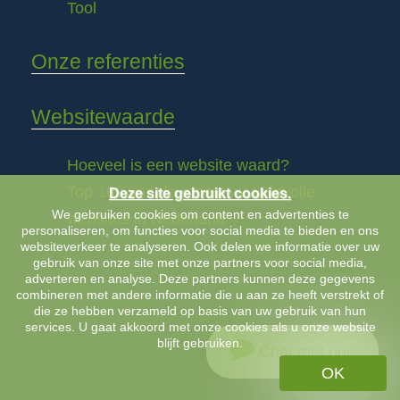
Tool
Onze referenties
Websitewaarde
Hoeveel is een website waard?
Top 100 van de meest waardevolle
Deze site gebruikt cookies.
We gebruiken cookies om content en advertenties te
websites in Nederland
personaliseren, om functies voor social media te bieden en ons
websiteverkeer te analyseren. Ook delen we informatie over uw
gebruik van onze site met onze partners voor social media,
adverteren en analyse. Deze partners kunnen deze gegevens
combineren met andere informatie die u aan ze heeft verstrekt of
die ze hebben verzameld op basis van uw gebruik van hun
services. U gaat akkoord met onze cookies als u onze website
blijft gebruiken.
Chat met ons
OK