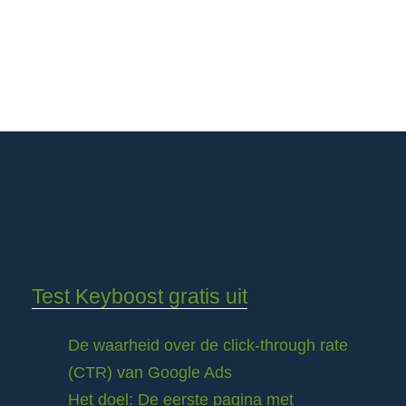
Test Keyboost gratis uit
De waarheid over de click-through rate
(CTR) van Google Ads
Het doel: De eerste pagina met