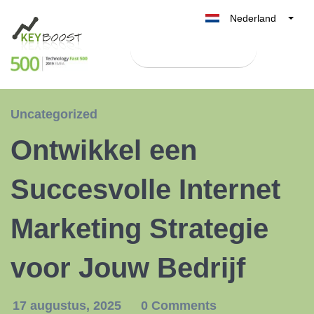
Nederland
Belgique
Test Keyboost gratis
België
France
Deutschland
Uncategorized
UK
Ontwikkel een
España
Italia
Succesvolle Internet
Marketing Strategie
voor Jouw Bedrijf
17 augustus, 2025
0 Comments