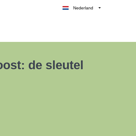
Nederland
Belgique
België
France
Deutschland
UK
st: de sleutel
España
Italia