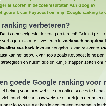
er te scoren in de zoekresultaten van Google?
et gebruik van Keyboost om mijn Google ranking te
 ranking verbeteren
?
 Dat is een veelgestelde vraag en terecht! Gelukkig zijn 
e verhogen. Door te investeren in
zoekmachineoptimali
kwalitatieve backlinks
en het gebruik van relevante
zo
naast kan het gebruik van tools zoals Keyboost je helpen 
te strategieën en hulpmiddelen kun je stappen zetten om 
een goede Google ranking voor 
el belang voor jouw website om online succes te behale
e zichtbaarheid van jouw website en trek je meer potent
 naar jouw site, wat kan leiden tot een toename in leads