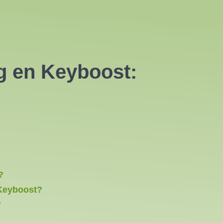
g en Keyboost:
?
 Keyboost?
?