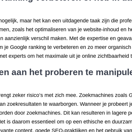
ogelijk, maar het kan een uitdagende taak zijn die profe
nemen, zoals het optimaliseren van je website-inhoud en 
n aanzienlijk verschil maken. Met de expertise en geava
m je Google ranking te verbeteren en zo meer organisch 
experts om het maximale uit je online zichtbaarheid t
nden aan het proberen te manipu
engt zeker risico’s met zich mee. Zoekmachines zoals Goo
van zoekresultaten te waarborgen. Wanneer je probeert j
 worden door zoekmachines. Dit kan resulteren in lagere p
x. Het is daarom essentieel om op een ethische en duurza
evante content, goede SEO-praktijken en het gebruik va