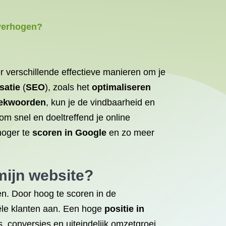
 verhogen?
er verschillende effectieve manieren om je
satie
(
SEO
), zoals het
optimaliseren
ekwoorden
, kun je de vindbaarheid en
om snel en doeltreffend je online
hoger te
scoren in Google
en zo meer
mijn website?
n. Door hoog te scoren in de
iële klanten aan. Een hoge
positie in
, conversies en uiteindelijk omzetgroei.