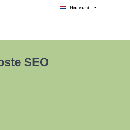
Nederland
Belgique
België
France
Deutschland
UK
opste SEO
España
Italia