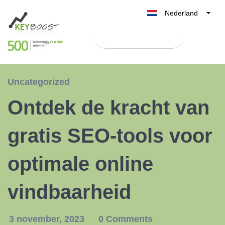
Nederland
Belgique
Test Keyboost gratis
België
France
Deutschland
Uncategorized
UK
Ontdek de kracht van
España
Italia
gratis SEO-tools voor
optimale online
vindbaarheid
3 november, 2023
0 Comments