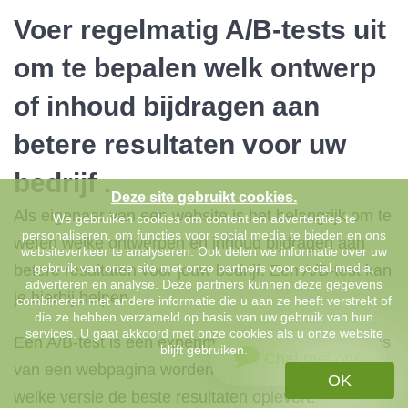
Voer regelmatig A/B-tests uit
om te bepalen welk ontwerp
of inhoud bijdragen aan
betere resultaten voor uw
bedrijf .
Deze site gebruikt cookies.
Als eigenaar van een website is het belangrijk om te
We gebruiken cookies om content en advertenties te
personaliseren, om functies voor social media te bieden en ons
weten welke ontwerpen en inhoud bijdragen aan
websiteverkeer te analyseren. Ook delen we informatie over uw
gebruik van onze site met onze partners voor social media,
betere resultaten voor jouw bedrijf. Een A/B-test kan
adverteren en analyse. Deze partners kunnen deze gegevens
je hierbij helpen.
combineren met andere informatie die u aan ze heeft verstrekt of
die ze hebben verzameld op basis van uw gebruik van hun
services. U gaat akkoord met onze cookies als u onze website
Een A/B-test is een experiment waarbij twee versies
blijft gebruiken.
Chat met ons
van een webpagina worden getest om te bepalen
OK
welke versie de beste resultaten oplevert.