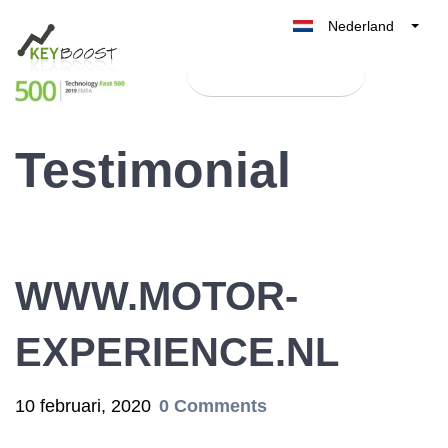
Nederland
Belgique
Test Keyboost gratis
België
France
Testimonial
Deutschland
UK
España
Italia
WWW.MOTOR-
EXPERIENCE.NL
10 februari, 2020
0 Comments