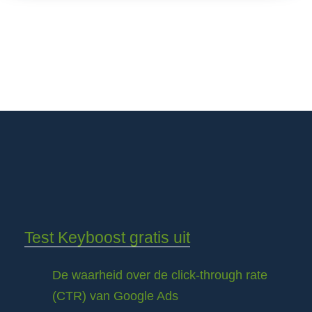
Test Keyboost gratis uit
De waarheid over de click-through rate
(CTR) van Google Ads