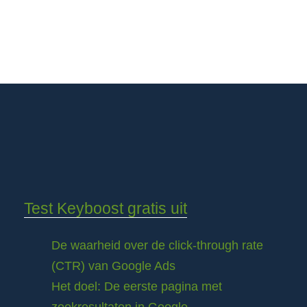
Test Keyboost gratis uit
De waarheid over de click-through rate
(CTR) van Google Ads
Het doel: De eerste pagina met