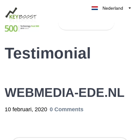
Nederland
Belgique
Test Keyboost gratis
België
France
Testimonial
Deutschland
UK
España
Italia
WEBMEDIA-EDE.NL
10 februari, 2020
0 Comments