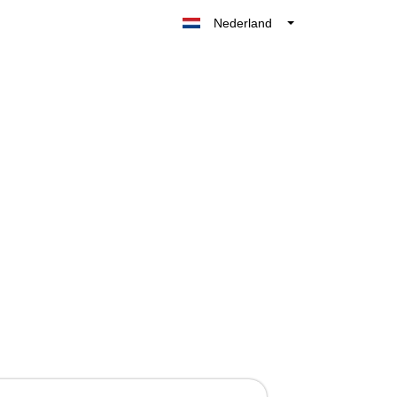
Nederland
Belgique
België
France
Deutschland
UK
España
Italia