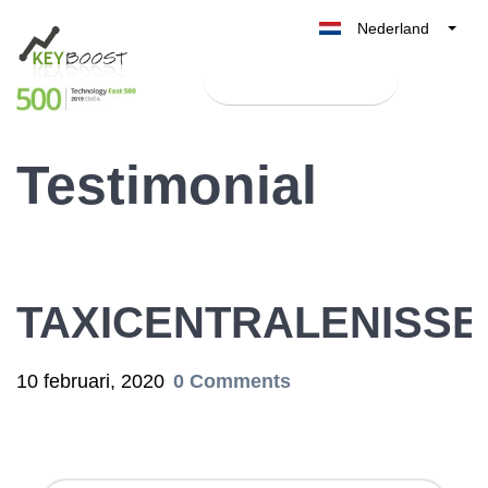
Nederland
Belgique
Test Keyboost gratis
België
France
Testimonial
Deutschland
UK
España
Italia
TAXICENTRALENISS
10 februari, 2020
0 Comments