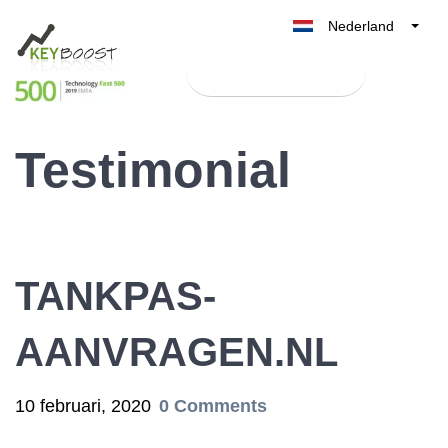
Nederland
Belgique
Test Keyboost gratis
België
France
Testimonial
Deutschland
UK
España
Italia
TANKPAS-
AANVRAGEN.NL
10 februari, 2020
0 Comments