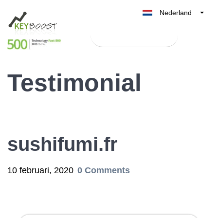
Nederland
Belgique
Test Keyboost gratis
België
France
Testimonial
Deutschland
UK
España
Italia
sushifumi.fr
10 februari, 2020
0 Comments