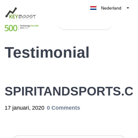
Nederland
Belgique
Test Keyboost gratis
België
France
Testimonial
Deutschland
UK
España
Italia
SPIRITANDSPORTS.C
17 januari, 2020
0 Comments