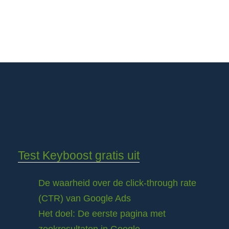
Test Keyboost gratis uit
De waarheid over de click-through rate
(CTR) van Google Ads
Het doel: De eerste pagina met