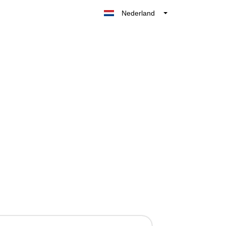
Nederland
Belgique
België
France
Deutschland
UK
España
Italia