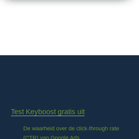
Test Keyboost gratis uit
De waarheid over de click-through rate
(CTR) van Google Ads