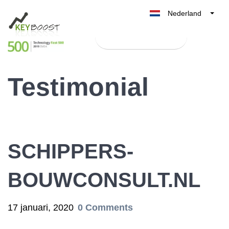
Nederland
Belgique
Test Keyboost gratis
België
France
Testimonial
Deutschland
UK
España
Italia
SCHIPPERS-
BOUWCONSULT.NL
17 januari, 2020
0 Comments