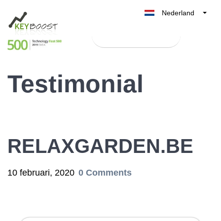
Nederland
Belgique
Test Keyboost gratis
België
France
Testimonial
Deutschland
UK
España
Italia
RELAXGARDEN.BE
10 februari, 2020
0 Comments