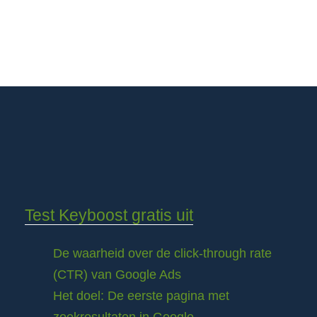
Test Keyboost gratis uit
De waarheid over de click-through rate
(CTR) van Google Ads
Het doel: De eerste pagina met