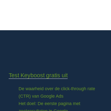
Test Keyboost gratis uit
De waarheid over de click-through rate
(CTR) van Google Ads
Het doel: De eerste pagina met