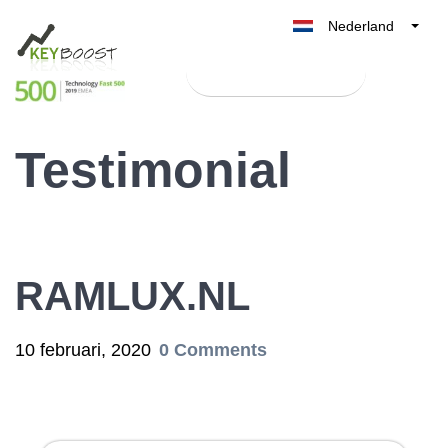
Nederland
Belgique
Test Keyboost gratis
België
France
Testimonial
Deutschland
UK
España
Italia
RAMLUX.NL
10 februari, 2020
0 Comments