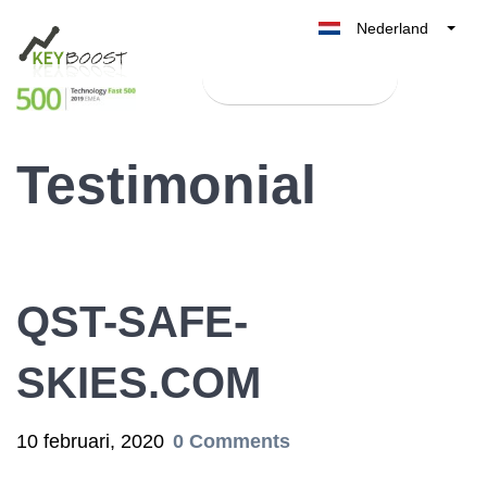
Nederland
Belgique
Test Keyboost gratis
België
France
Testimonial
Deutschland
UK
España
Italia
QST-SAFE-
SKIES.COM
10 februari, 2020
0 Comments