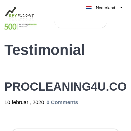
Nederland
Belgique
Test Keyboost gratis
België
France
Testimonial
Deutschland
UK
España
Italia
PROCLEANING4U.CO
10 februari, 2020
0 Comments