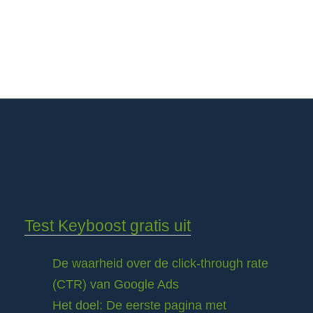
Test Keyboost gratis uit
De waarheid over de click-through rate
(CTR) van Google Ads
Het doel: De eerste pagina met