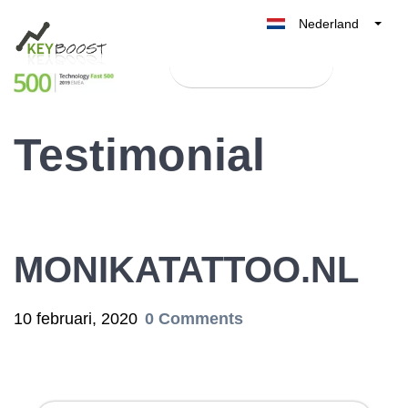
Nederland
Belgique
Test Keyboost gratis
België
France
Testimonial
Deutschland
UK
España
Italia
MONIKATATTOO.NL
10 februari, 2020
0 Comments