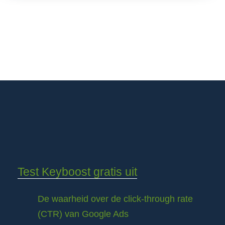
Test Keyboost gratis uit
De waarheid over de click-through rate
(CTR) van Google Ads