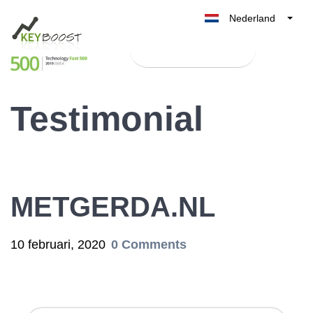
Nederland
Belgique
Test Keyboost gratis
België
France
Testimonial
Deutschland
UK
España
Italia
METGERDA.NL
10 februari, 2020
0 Comments