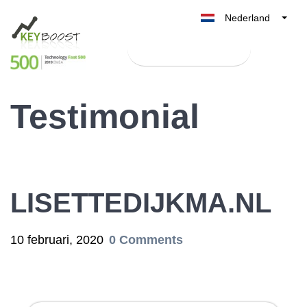
Nederland
Belgique
Test Keyboost gratis
België
France
Testimonial
Deutschland
UK
España
Italia
LISETTEDIJKMA.NL
10 februari, 2020
0 Comments