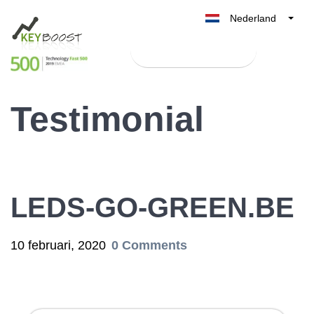
Nederland
Belgique
Test Keyboost gratis
België
France
Testimonial
Deutschland
UK
España
Italia
LEDS-GO-GREEN.BE
10 februari, 2020
0 Comments