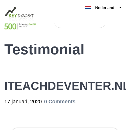
Nederland
Belgique
Test Keyboost gratis
België
France
Testimonial
Deutschland
UK
España
Italia
ITEACHDEVENTER.NL
17 januari, 2020
0 Comments