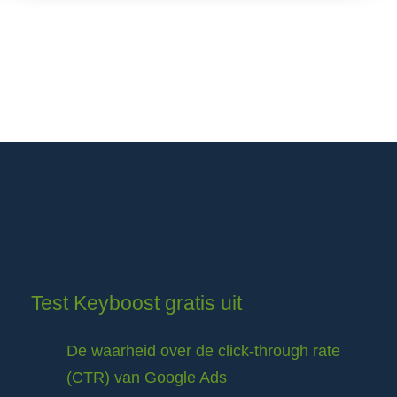
Test Keyboost gratis uit
De waarheid over de click-through rate
(CTR) van Google Ads