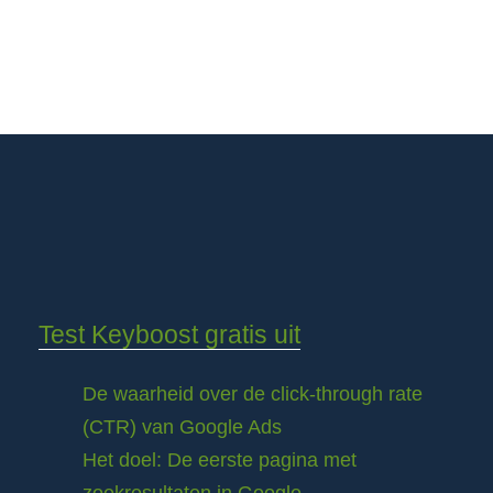
Test Keyboost gratis uit
De waarheid over de click-through rate
(CTR) van Google Ads
Het doel: De eerste pagina met