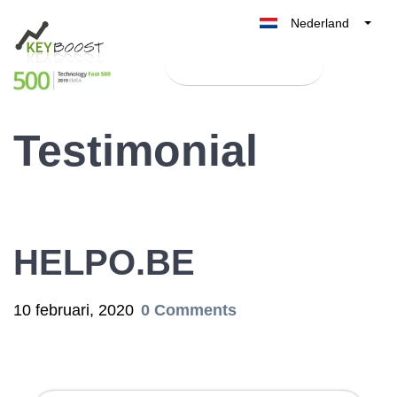
Nederland
Belgique
Test Keyboost gratis
België
France
Testimonial
Deutschland
UK
España
Italia
HELPO.BE
10 februari, 2020
0 Comments