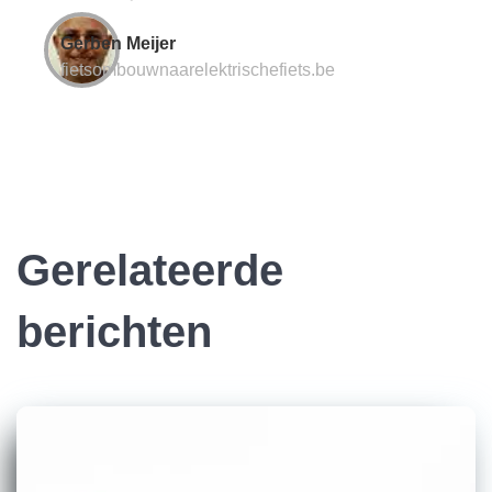
Gerben Meijer
fietsombouwnaarelektrischefiets.be
Gerelateerde
berichten