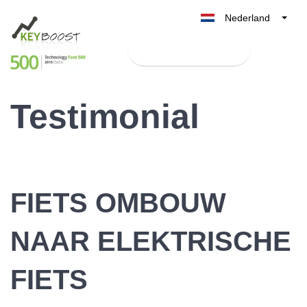
Nederland
Belgique
Test Keyboost gratis
België
France
Testimonial
Deutschland
UK
España
Italia
FIETS OMBOUW
NAAR ELEKTRISCHE
FIETS