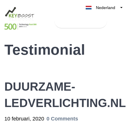
Nederland
Belgique
Test Keyboost gratis
België
France
Testimonial
Deutschland
UK
España
Italia
DUURZAME-
LEDVERLICHTING.NL
10 februari, 2020
0 Comments