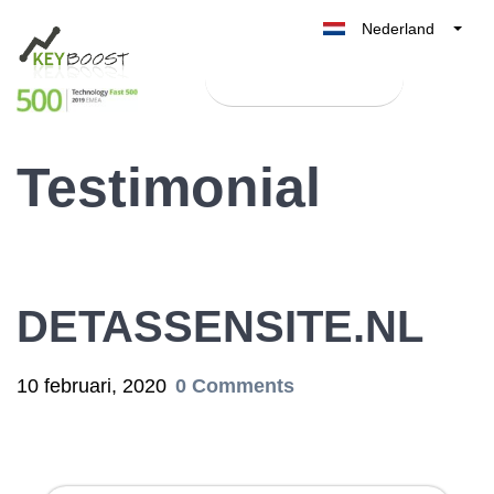
Nederland
Belgique
Test Keyboost gratis
België
France
Testimonial
Deutschland
UK
España
Italia
DETASSENSITE.NL
10 februari, 2020
0 Comments