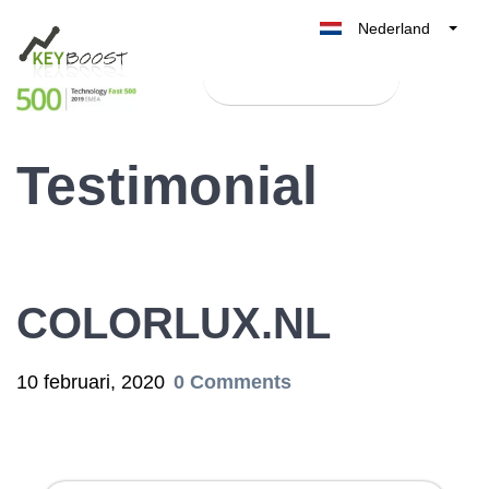
Nederland
Belgique
Test Keyboost gratis
België
France
Testimonial
Deutschland
UK
España
Italia
COLORLUX.NL
10 februari, 2020
0 Comments