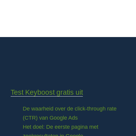
Test Keyboost gratis uit
De waarheid over de click-through rate
(CTR) van Google Ads
Het doel: De eerste pagina met