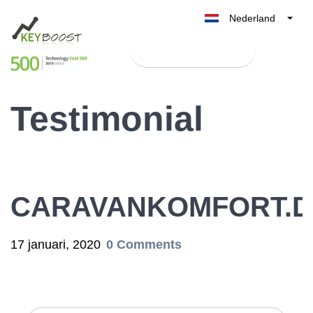
Nederland
Belgique
Test Keyboost gratis
België
France
Testimonial
Deutschland
UK
España
Italia
CARAVANKOMFORT.D
17 januari, 2020
0 Comments