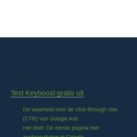
Test Keyboost gratis uit
De waarheid over de click-through rate
(CTR) van Google Ads
Het doel: De eerste pagina met