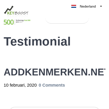
Nederland
Belgique
Test Keyboost gratis
België
France
Testimonial
Deutschland
UK
España
Italia
ADDKENMERKEN.NE
10 februari, 2020
0 Comments