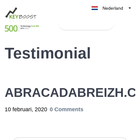
Nederland
Belgique
Test Keyboost gratis
België
France
Testimonial
Deutschland
UK
España
Italia
ABRACADABREIZH.C
10 februari, 2020
0 Comments