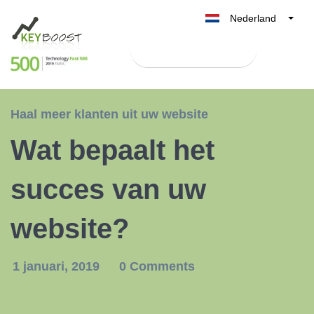
Nederland
Belgique
Test Keyboost gratis
België
France
Deutschland
Haal meer klanten uit uw website
UK
Wat bepaalt het
España
Italia
succes van uw
website?
1 januari, 2019
0 Comments