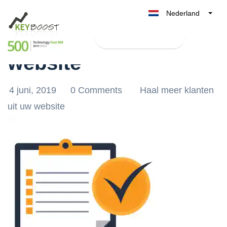
Nederland
Checklist voor uw
Belgique
Test Keyboost gratis
België
website
France
Deutschland
4 juni, 2019
0 Comments
Haal meer klanten
UK
uit uw website
España
Italia