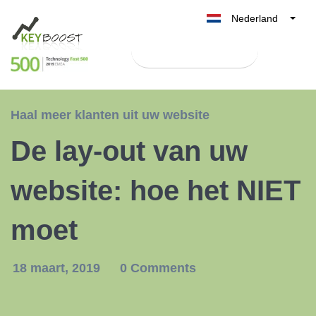
Nederland
Belgique
Test Keyboost gratis
België
France
Deutschland
Haal meer klanten uit uw website
UK
De lay-out van uw
España
Italia
website: hoe het NIET
moet
18 maart, 2019
0 Comments