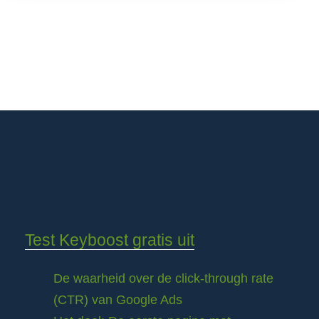
Test Keyboost gratis uit
De waarheid over de click-through rate
(CTR) van Google Ads