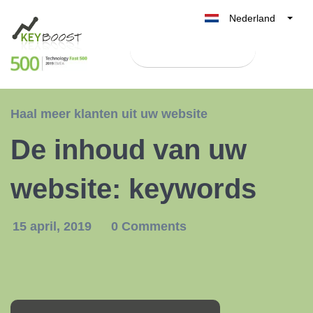
Nederland
Belgique
Test Keyboost gratis
België
France
Deutschland
Haal meer klanten uit uw website
UK
De inhoud van uw
España
Italia
website: keywords
15 april, 2019
0 Comments