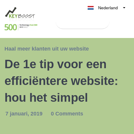
Nederland
Belgique
Test Keyboost gratis
België
France
Deutschland
Haal meer klanten uit uw website
UK
De 1e tip voor een
España
Italia
efficiëntere website:
hou het simpel
7 januari, 2019
0 Comments