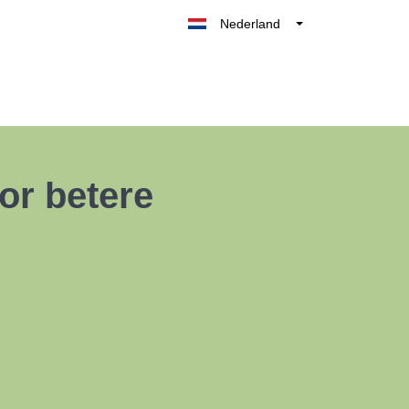
Nederland
Belgique
België
France
Deutschland
UK
or betere
España
Italia