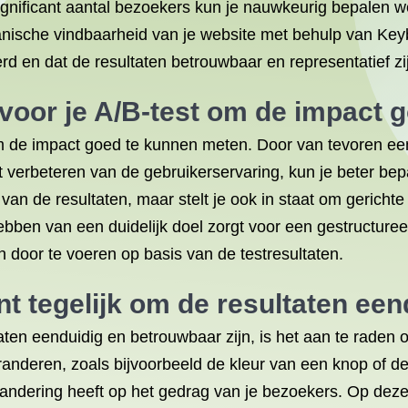
significant aantal bezoekers kun je nauwkeurig bepalen 
ganische vindbaarheid van je website met behulp van Keyb
rd en dat de resultaten betrouwbaar en representatief zi
l voor je A/B-test om de impact
om de impact goed te kunnen meten. Door van tevoren een 
 verbeteren van de gebruikerservaring, kun je beter bep
n van de resultaten, maar stelt je ook in staat om geric
et hebben van een duidelijk doel zorgt voor een gestructu
 door te voeren op basis van de testresultaten.
t tegelijk om de resultaten eend
aten eenduidig en betrouwbaar zijn, is het aan te raden o
randeren, zoals bijvoorbeeld de kleur van een knop of de 
ndering heeft op het gedrag van je bezoekers. Op deze