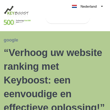
Nederland
Belgique
Test Keyboost gratis
België
France
Deutschland
google
UK
“Verhoog uw website
España
Italia
ranking met
Keyboost: een
eenvoudige en
effectieve oplossing!”