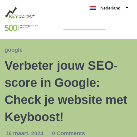
Nederland
Belgique
Test Keyboost gratis
België
France
Deutschland
google
UK
Verbeter jouw SEO-
España
Italia
score in Google:
Check je website met
Keyboost!
16 maart, 2024
0 Comments