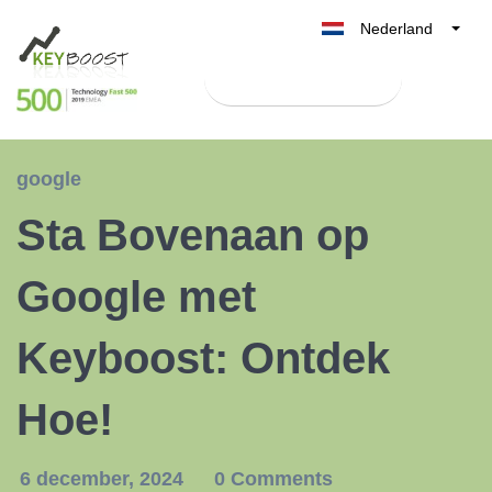
Nederland
Belgique
Test Keyboost gratis
België
France
Deutschland
google
UK
Sta Bovenaan op
España
Italia
Google met
Keyboost: Ontdek
Hoe!
6 december, 2024
0 Comments