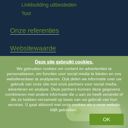
Linkbuilding uitbesteden
Tool
Onze referenties
Websitewaarde
Deze site gebruikt cookies.
Hoeveel is een website waard?
We gebruiken cookies om content en advertenties te
Top 100 van de meest waardevolle
personaliseren, om functies voor social media te bieden en ons
websiteverkeer te analyseren. Ook delen we informatie over uw
websites in Nederland
gebruik van onze site met onze partners voor social media,
adverteren en analyse. Deze partners kunnen deze gegevens
combineren met andere informatie die u aan ze heeft verstrekt of
die ze hebben verzameld op basis van uw gebruik van hun
services. U gaat akkoord met onze cookies als u onze website
blijft gebruiken.
Chat met ons
OK