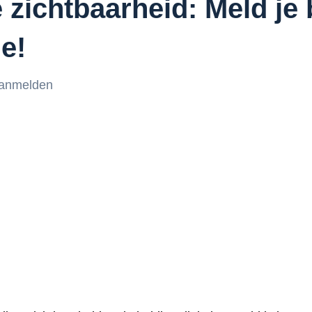
e zichtbaarheid: Meld je
e!
anmelden