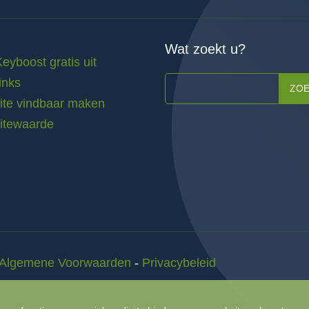
Wat zoekt u?
Keyboost gratis uit
inks
ZO
te vindbaar maken
itewaarde
Algemene Voorwaarden
-
Privacybeleid