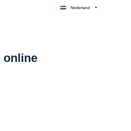
Nederland
Belgique
België
France
Deutschland
UK
 online
España
Italia