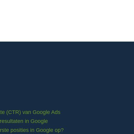
rate (CTR) van Google Ads
resultaten in Google
ste posities in Google op?