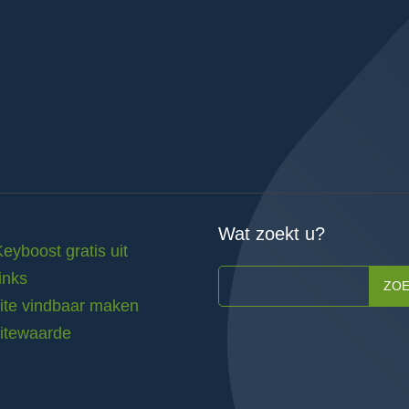
Wat zoekt u?
Keyboost gratis uit
inks
ZO
te vindbaar maken
itewaarde