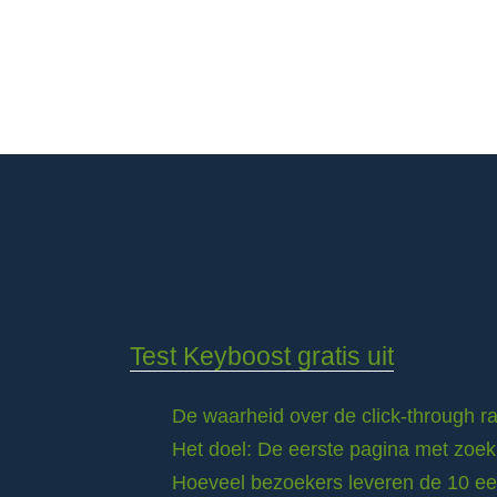
Test Keyboost gratis uit
De waarheid over de click-through 
Het doel: De eerste pagina met zoek
Hoeveel bezoekers leveren de 10 eer