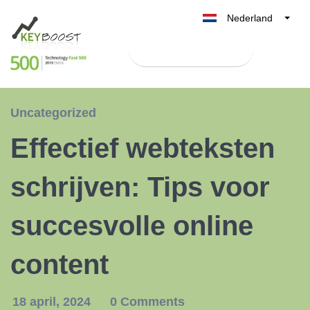
Nederland
Belgique
Test Keyboost gratis
België
France
Deutschland
Uncategorized
UK
Effectief webteksten
España
Italia
schrijven: Tips voor
succesvolle online
content
18 april, 2024
0 Comments