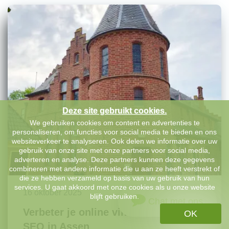
Deze site gebruikt cookies.
We gebruiken cookies om content en advertenties te
personaliseren, om functies voor social media te bieden en ons
websiteverkeer te analyseren. Ook delen we informatie over uw
gebruik van onze site met onze partners voor social media,
adverteren en analyse. Deze partners kunnen deze gegevens
combineren met andere informatie die u aan ze heeft verstrekt of
die ze hebben verzameld op basis van uw gebruik van hun
services. U gaat akkoord met onze cookies als u onze website
16 oktober 2025
blijft gebruiken.
Chat met ons
Verbeter je online vindbaarheid met
OK
SEO in Assen